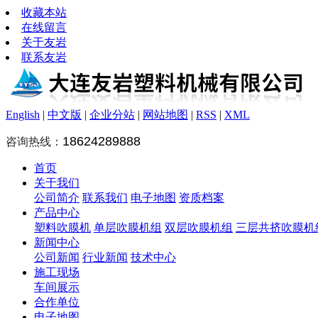
收藏本站
在线留言
关于友岩
联系友岩
English
|
中文版
|
企业分站
|
网站地图
|
RSS
|
XML
18624289888
咨询热线：
首页
关于我们
公司简介
联系我们
电子地图
资质档案
产品中心
塑料吹膜机
单层吹膜机组
双层吹膜机组
三层共挤吹膜机
新闻中心
公司新闻
行业新闻
技术中心
施工现场
车间展示
合作单位
电子地图