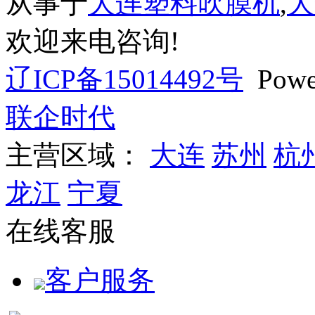
从事于
大连塑料吹膜机
,
大
欢迎来电咨询!
辽ICP备15014492号
Powe
联企时代
主营区域：
大连
苏州
杭
龙江
宁夏
在线客服
客户服务