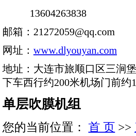
13604263838
邮箱：21272059@qq.com
网址：
www.dlyouyan.com
地址：大连市旅顺口区三涧
下车西行约200米机场门前约1
单层吹膜机组
您的当前位置：
首 页
>>