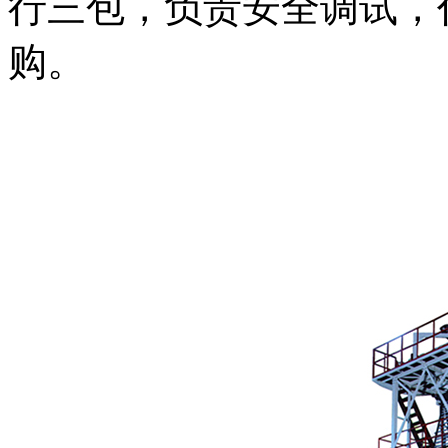
行三包，负责安全调试，
购。