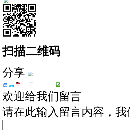
扫描二维码
分享
欢迎给我们留言
请在此输入留言内容，我