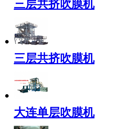
三层共挤吹膜机
三层共挤吹膜机
大连单层吹膜机