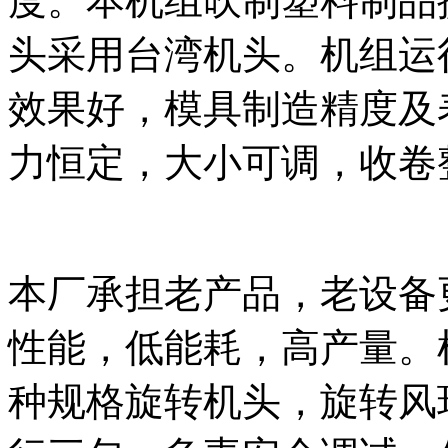
度。本机组吹制塑料制品
头采用台湾机头。机组运
效果好，模具制造精度及
力恒定，大小可调，收卷
本厂承担老产品，老设备
性能，低能耗，高产量。
种规格旋转机头，旋转风