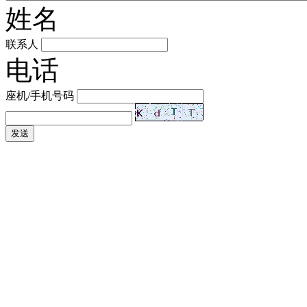
姓名
联系人
电话
座机/手机号码