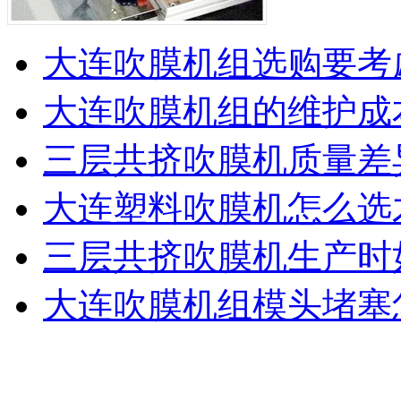
大连吹膜机组选购要考虑
大连吹膜机组的维护成
三层共挤吹膜机质量差异
大连塑料吹膜机怎么选才
三层共挤吹膜机生产时如
大连吹膜机组模头堵塞