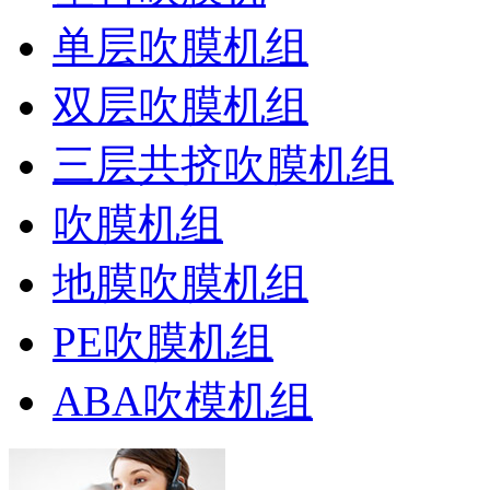
单层吹膜机组
双层吹膜机组
三层共挤吹膜机组
吹膜机组
地膜吹膜机组
PE吹膜机组
ABA吹模机组