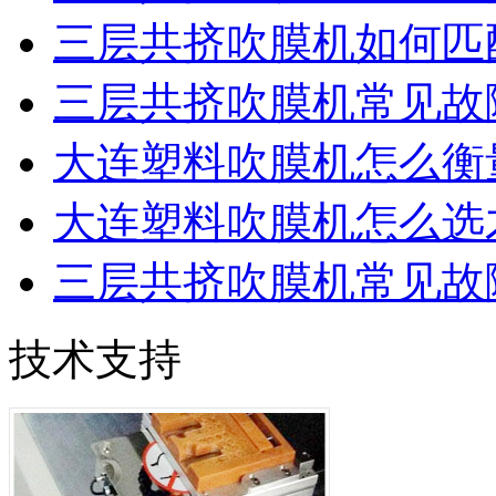
三层共挤吹膜机如何匹配
三层共挤吹膜机常见故障
大连塑料吹膜机怎么衡量
大连塑料吹膜机怎么选才
三层共挤吹膜机常见故障
技术支持