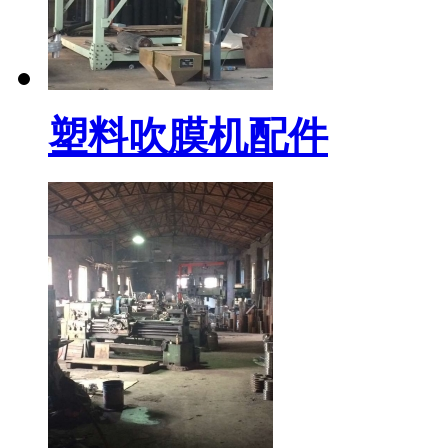
塑料吹膜机配件