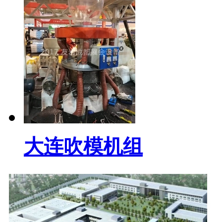
大连吹模机组