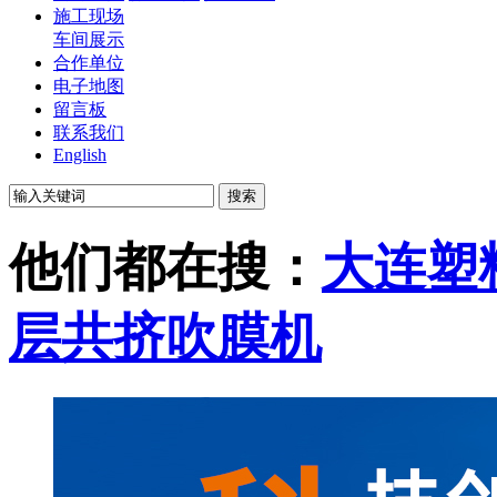
施工现场
车间展示
合作单位
电子地图
留言板
联系我们
English
他们都在搜：
大连塑
层共挤吹膜机