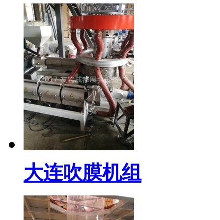
大连吹膜机组