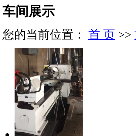
车间展示
您的当前位置：
首 页
>>