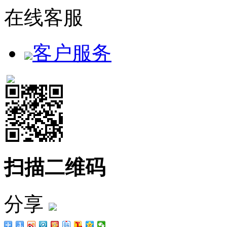
在线客服
客户服务
扫描二维码
分享