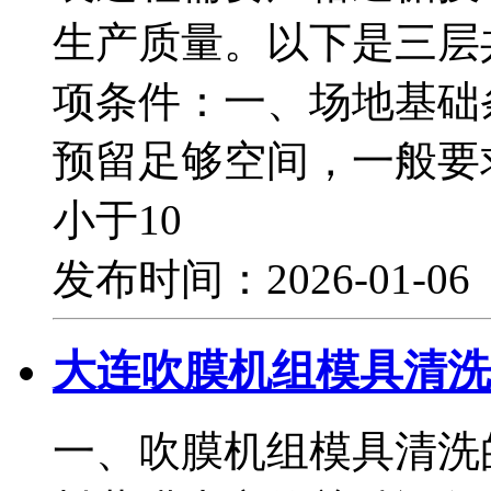
生产质量。以下是三层
项条件：一、场地基础
预留足够空间，一般要
小于10
发布时间：2026-01-0
大连吹膜机组模具清洗
一、吹膜机组模具清洗