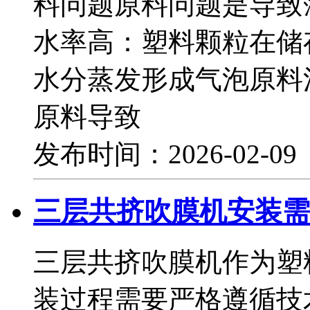
料问题原料问题是导致
水率高：塑料颗粒在储
水分蒸发形成气泡原料
原料导致
发布时间：2026-02-0
三层共挤吹膜机安装需
三层共挤吹膜机作为塑
装过程需要严格遵循技