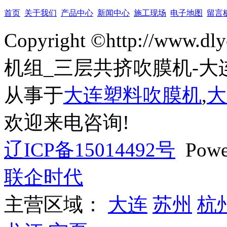
首页
关于我们
产品中心
新闻中心
施工现场
电子地图
留言
Copyright ©http://ww
机组_三层共挤吹膜机-大
从事于
大连塑料吹膜机
,
大
欢迎来电咨询!
辽ICP备15014492号
Powe
联企时代
主营区域：
大连
苏州
杭