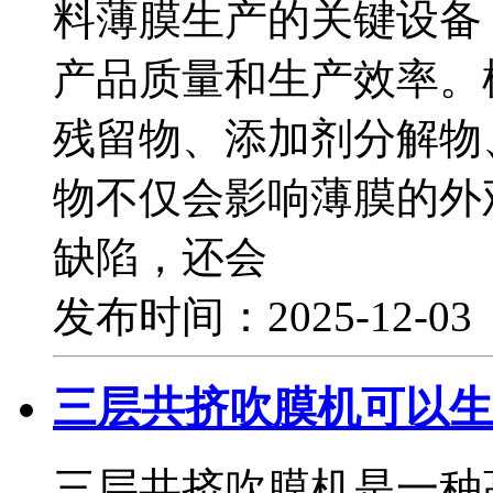
料薄膜生产的关键设备
产品质量和生产效率。
残留物、添加剂分解物
物不仅会影响薄膜的外
缺陷，还会
发布时间：2025-12-0
三层共挤吹膜机可以生
三层共挤吹膜机是一种