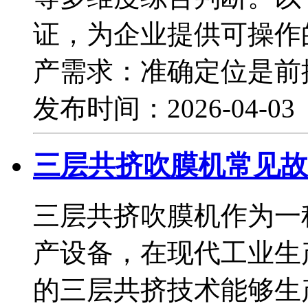
证，为企业提供可操作
产需求：准确定位是前
发布时间：2026-04-0
三层共挤吹膜机常见故
三层共挤吹膜机作为一
产设备，在现代工业生
的三层共挤技术能够生