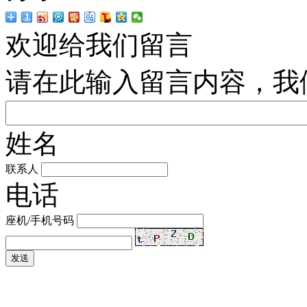
欢迎给我们留言
请在此输入留言内容，我
姓名
联系人
电话
座机/手机号码